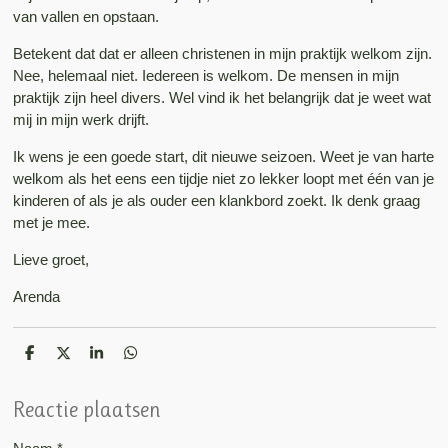
van vallen en opstaan.
Betekent dat dat er alleen christenen in mijn praktijk welkom zijn.
Nee, helemaal niet. Iedereen is welkom. De mensen in mijn
praktijk zijn heel divers. Wel vind ik het belangrijk dat je weet wat
mij in mijn werk drijft.
Ik wens je een goede start, dit nieuwe seizoen. Weet je van harte
welkom als het eens een tijdje niet zo lekker loopt met één van je
kinderen of als je als ouder een klankbord zoekt. Ik denk graag
met je mee.
Lieve groet,
Arenda
D
D
S
D
e
e
h
e
l
e
a
l
e
l
r
e
Reactie plaatsen
n
e
n