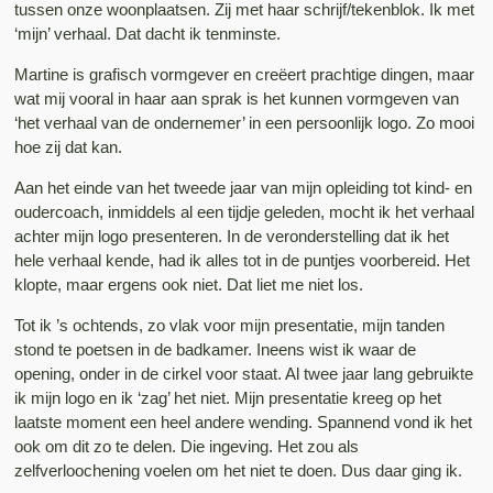
tussen onze woonplaatsen. Zij met haar schrijf/tekenblok. Ik met
‘mijn’ verhaal. Dat dacht ik tenminste.
Martine is grafisch vormgever en creëert prachtige dingen, maar
wat mij vooral in haar aan sprak is het kunnen vormgeven van
‘het verhaal van de ondernemer’ in een persoonlijk logo. Zo mooi
hoe zij dat kan.
Aan het einde van het tweede jaar van mijn opleiding tot kind- en
oudercoach, inmiddels al een tijdje geleden, mocht ik het verhaal
achter mijn logo presenteren. In de veronderstelling dat ik het
hele verhaal kende, had ik alles tot in de puntjes voorbereid. Het
klopte, maar ergens ook niet. Dat liet me niet los.
Tot ik ’s ochtends, zo vlak voor mijn presentatie, mijn tanden
stond te poetsen in de badkamer. Ineens wist ik waar de
opening, onder in de cirkel voor staat. Al twee jaar lang gebruikte
ik mijn logo en ik ‘zag’ het niet. Mijn presentatie kreeg op het
laatste moment een heel andere wending. Spannend vond ik het
ook om dit zo te delen. Die ingeving. Het zou als
zelfverloochening voelen om het niet te doen. Dus daar ging ik.