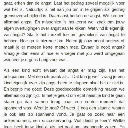
gaat, erken dan de angst. Laat het gedrag zoveel mogelijk voor
wat het is. Natuurlijk is het aan jou om in te grijpen als gedrag
grensoverschrijdend is. Daarnaast herken de angst. We kennen
allemaal angst. En misschien is het eerst wel zaak om jouw
eigen overtuigingen over angst aan te kijken. Wat vind ik eigenlijk
van angst? Sta ik het mezelf toe om gevoelens van angst te
hebben. Hoe ga ik hiermee om. Neem jij jouw angst serieus of
maak je er meteen korte metten mee. Ervaar je nooit angst?
Vraag je dan eens af hoe er vroeger met jou werd omgegaan
wanneer je ergens bang voor was.
Als een kind echt ervaart dat angst er mag zijn, kan het
ontspannen. Met een uitspraak als: ‘Dat kun jij wel’ vraag je een
kind eigenlijk over zijn angst heen te stappen alsof het er niet is.
En begrijp me goed: Deze goedbedoelde opmerking maken we
allemaal op zijn tijd. Is het je gelukt om écht naast je kind te gaan
staan ga dan samen terug naar een eerder moment dat
spannend was. Weet je nog? Of weet jij nog een situatie waarin
je ook iets zo spannend vond. Je gaat op zoek naar een
ankermoment, een succeservaring. Wat deed je toen? Welke
tools heeft jouw kind al als het gaat om spannende zaken. En