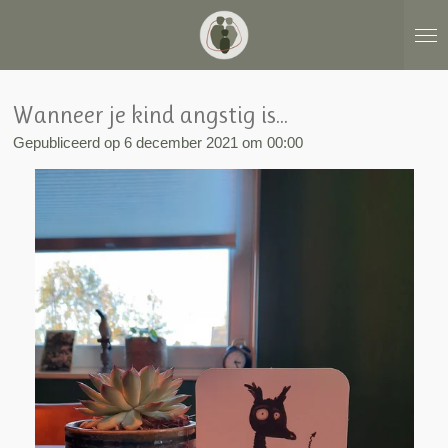
Ga
direct
naar
de
hoofdinhoud
Wanneer je kind angstig is...
Gepubliceerd op 6 december 2021 om 00:00