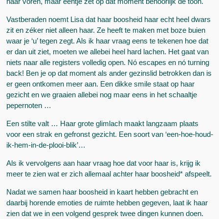
naar voren, maar ééntje zet op dat moment behoorlijk de toon.
Vastberaden noemt Lisa dat haar boosheid haar echt heel dwars
zit en zéker niet alleen haar. Ze heeft te maken met boze buien
waar je ‘u’ tegen zegt. Als ik haar vraag eens te tekenen hoe dat
er dan uit ziet, moeten we allebei heel hard lachen. Het gaat van
niets naar alle registers volledig open. Nó escapes en nó turning
back! Ben je op dat moment als ander gezinslid betrokken dan is
er geen ontkomen meer aan. Een dikke smile staat op haar
gezicht en we graaien allebei nog maar eens in het schaaltje
pepernoten …
Een stilte valt … Haar grote glimlach maakt langzaam plaats
voor een strak en gefronst gezicht. Een soort van ‘een-hoe-houd-
ik-hem-in-de-plooi-blik’…
Als ik vervolgens aan haar vraag hoe dat voor haar is, krijg ik
meer te zien wat er zich allemaal achter haar boosheid* afspeelt.
Nadat we samen haar boosheid in kaart hebben gebracht en
daarbij horende emoties de ruimte hebben gegeven, laat ik haar
zien dat we in een volgend gesprek twee dingen kunnen doen.