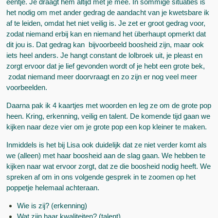
ééntje. Je draagt hem altijd met je mee. In sommige situaties is
het nodig om met ander gedrag de aandacht van je kwetsbare ik
af te leiden, omdat het niet veilig is. Je zet er groot gedrag voor,
zodat niemand erbij kan en niemand het überhaupt opmerkt dat
dit jou is. Dat gedrag kan bijvoorbeeld boosheid zijn, maar ook
iets heel anders. Je hangt constant de lolbroek uit, je pleast en
zorgt ervoor dat je lief gevonden wordt of je hebt een grote bek,
zodat niemand meer doorvraagt en zo zijn er nog veel meer
voorbeelden.
Daarna pak ik 4 kaartjes met woorden en leg ze om de grote pop
heen. Kring, erkenning, veilig en talent. De komende tijd gaan we
kijken naar deze vier om je grote pop een kop kleiner te maken.
Inmiddels is het bij Lisa ook duidelijk dat ze niet verder komt als
we (alleen) met haar boosheid aan de slag gaan. We hebben te
kijken naar wat ervoor zorgt, dat ze die boosheid nodig heeft. We
spreken af om in ons volgende gesprek in te zoomen op het
poppetje helemaal achteraan.
Wie is zij? (erkenning)
Wat zijn haar kwaliteiten? (talent)