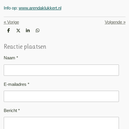
Info op:
www.arendaklukkert.nl
«
Vorige
Volgende
»
D
D
S
D
e
e
h
e
l
e
a
l
e
l
r
e
Reactie plaatsen
n
e
n
Naam *
E-mailadres *
Bericht *