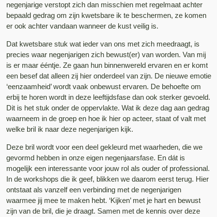
negenjarige verstopt zich dan misschien met regelmaat achter
bepaald gedrag om zijn kwetsbare ik te beschermen, ze komen
er ook achter vandaan wanneer de kust veilig is.
Dat kwetsbare stuk wat ieder van ons met zich meedraagt, is
precies waar negenjarigen zich bewust(er) van worden. Van mij
is er maar ééntje. Ze gaan hun binnenwereld ervaren en er komt
een besef dat alleen zij hier onderdeel van zijn. De nieuwe emotie
‘eenzaamheid’ wordt vaak onbewust ervaren. De behoefte om
erbij te horen wordt in deze leeftijdsfase dan ook sterker gevoeld.
Dit is het stuk onder de oppervlakte. Wat ik deze dag aan gedrag
waarneem in de groep en hoe ik hier op acteer, staat of valt met
welke bril ik naar deze negenjarigen kijk.
Deze bril wordt voor een deel gekleurd met waarheden, die we
gevormd hebben in onze eigen negenjaarsfase. En dát is
mogelijk een interessante voor jouw rol als ouder of professional.
In de workshops die ik geef, blikken we daarom eerst terug. Hier
ontstaat als vanzelf een verbinding met de negenjarigen
waarmee jij mee te maken hebt. ‘Kijken’ met je hart en bewust
zijn van de bril, die je draagt. Samen met de kennis over deze