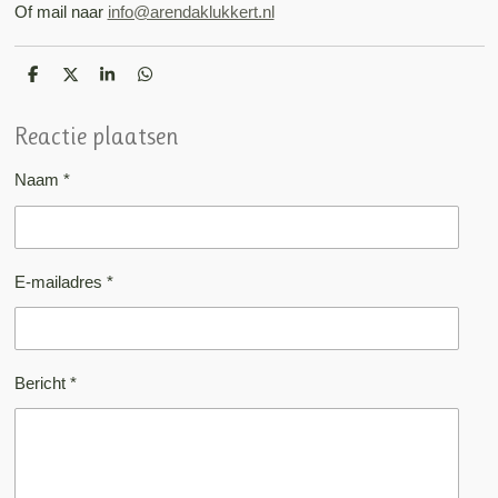
Of mail naar
info@arendaklukkert.nl
D
D
S
D
e
e
h
e
l
e
a
l
e
l
r
e
Reactie plaatsen
n
e
n
Naam *
E-mailadres *
Bericht *