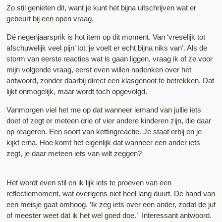
Zo stil genieten dit, want je kunt het bijna uitschrijven wat er
gebeurt bij een open vraag.
Dé negenjaarsprik is hot item op dit moment. Van ‘vreselijk tot
afschuwelijk veel pijn’ tot ‘je voelt er echt bijna niks van’. Als de
storm van eerste reacties wat is gaan liggen, vraag ik of ze voor
mijn volgende vraag, eerst even willen nadenken over het
antwoord, zonder daarbij direct een klasgenoot te betrekken. Dat
lijkt onmogelijk, maar wordt toch opgevolgd.
Vanmorgen viel het me op dat wanneer iemand van jullie iets
doet of zegt er meteen drie of vier andere kinderen zijn, die daar
op reageren. Een soort van kettingreactie. Je staat erbij en je
kijkt erna. Hoe komt het eigenlijk dat wanneer een ander iets
zegt, je daar meteen iets van wilt zeggen?
Het wordt even stil en ik lijk iets te proeven van een
reflectiemoment, wat overigens niet heel lang duurt. De hand van
een meisje gaat omhoog. ‘Ik zeg iets over een ander, zodat de juf
of meester weet dat ik het wel goed doe.’ Interessant antwoord.