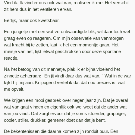
Vind ik. Ik vind er dus ook wat van, realiseer ik me. Het verschil
zit hem dus in het ventileren ervan.
Eerlijk, maar ook kwetsbaar.
Een jongetje met een wat verontwaardigde blik, wil daar toch wel
graag even op reageren. Om mijn observatie van vanmorgen
wat kracht bij te zetten, laat ik het een momentje gaan. Het
meisje van net, lijkt ietwat geschrokken door deze spontane
reactie.
Na het betoog van dit mannetje, plak ik er bijna vloeiend het
zinnetje achteraan: ‘En jij vindt daar dus wat van..’ Wat in de war
kijkt hij mij aan. Knipogend vertel ik dat dat nou precies is, wat
me opvalt.
We krijgen een mooi gesprek over negen jaar zijn. Dat je overal
wat van gaat vinden en eigenlijk ook wel weet dat de ander wat
van jou vindt. Dat zorgt ervoor dat je soms stoerder, grappiger,
cooler, stiller, drukker, gemener doet dan dat je bent.
De bekentenissen die daarna komen zijn ronduit puur. Een